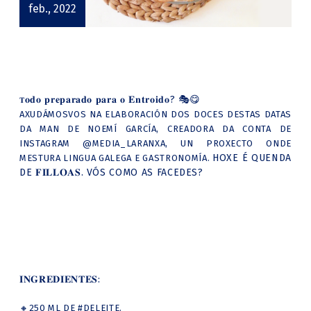
feb., 2022
𝐨𝐝𝐨 𝐩𝐫𝐞𝐩𝐚𝐫𝐚𝐝𝐨 𝐩𝐚𝐫𝐚 𝐨 𝐄𝐧𝐭𝐫𝐨𝐢𝐝𝐨? 🎭😋
𝐓
AXUDÁMOSVOS NA ELABORACIÓN DOS DOCES DESTAS DATAS
DA MAN DE NOEMÍ GARCÍA, CREADORA DA CONTA DE
INSTAGRAM
@MEDIA_LARANXA
, UN PROXECTO ONDE
HOXE É QUENDA
MESTURA LINGUA GALEGA E GASTRONOMÍA.
DE 𝐅𝐈𝐋𝐋𝐎𝐀𝐒. VÓS COMO AS FACEDES?
𝐈𝐍𝐆𝐑𝐄𝐃𝐈𝐄𝐍𝐓𝐄𝐒:
🔸250 ML DE
#DELEITE
.