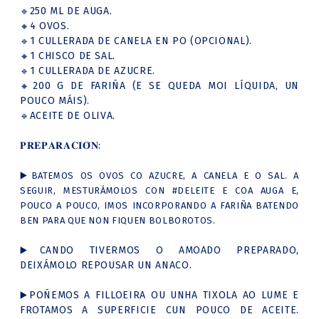
250 ML DE AUGA.
🔹
4 OVOS.
🔸
1 CULLERADA DE CANELA EN PO (OPCIONAL).
🔹
1 CHISCO DE SAL.
🔸
1 CULLERADA DE AZUCRE.
🔹
200 G DE FARIÑA (E SE QUEDA MOI LÍQUIDA, UN
🔸
POUCO MÁIS).
ACEITE DE OLIVA.
🔹
𝐏𝐑𝐄𝐏𝐀𝐑𝐀𝐂𝐈𝐎́𝐍:
▶️BATEMOS OS OVOS CO AZUCRE, A CANELA E O SAL. A
SEGUIR, MESTURÁMOLOS CON
#DELEITE
E COA AUGA E,
POUCO A POUCO, IMOS INCORPORANDO A FARIÑA BATENDO
BEN PARA QUE NON FIQUEN BOLBOROTOS.
CANDO TIVERMOS O AMOADO PREPARADO,
▶️
DEIXÁMOLO REPOUSAR UN ANACO.
POÑEMOS A FILLOEIRA OU UNHA TIXOLA AO LUME E
▶️
FROTAMOS A SUPERFICIE CUN POUCO DE ACEITE.