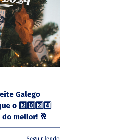
eite Galego
 o 2️⃣0️⃣2️⃣4️⃣
 do mellor! 🥂
Seguir lendo