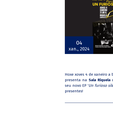
04
xan., 2024
Hoxe xoves 4 de xaneiro 
presenta na
Sala Riquela
d
seu novo EP '
Un furioso sil
presentes!