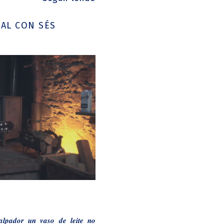
DAL CON SÉS
𝒍𝒑𝒂𝒅𝒐𝒓 𝒖𝒏 𝒗𝒂𝒔𝒐 𝒅𝒆 𝒍𝒆𝒊𝒕𝒆 𝒏𝒐