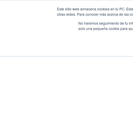
Este sitio web almacena cookies en tu PC. Esta
O LEITE A2A2
SOBRE NÓS
PRODUTOS
XENTE DELEITE
otras redes. Para conocer más acerca de las coo
No haremos seguimiento de tu info
solo una pequeña cookie para que 