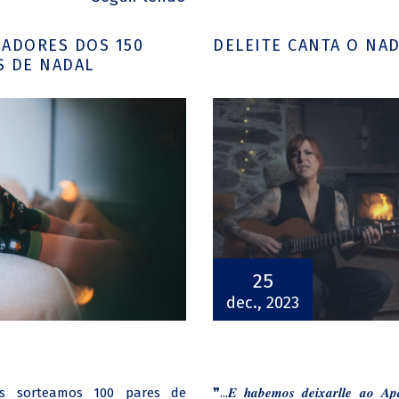
ADORES DOS 150
DELEITE CANTA O NA
S DE NADAL
25
dec., 2023
 sorteamos 100 pares de
❞...𝑬 𝒉𝒂𝒃𝒆𝒎𝒐𝒔 𝒅𝒆𝒊𝒙𝒂𝒓𝒍𝒍𝒆 𝒂𝒐 𝑨𝒑