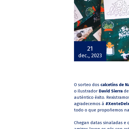
21
dec., 2023
O sorteo dos
calcetíns de N
o ilustrador
David Sierra
de
auténtico éxito. Rexistramos
agradecemos á
#XenteDele
todo o que propoñemos na
Chegan datas sinaladas e