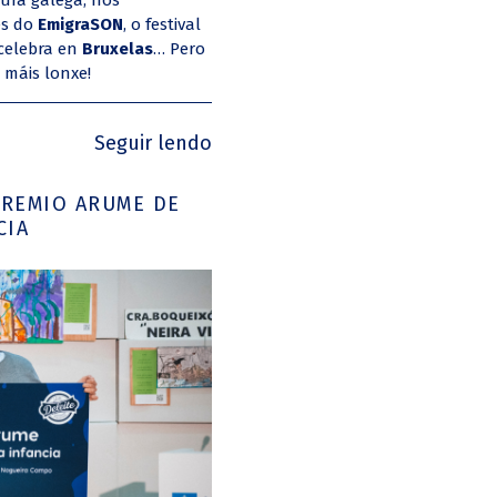
ura galega, nos
es do
EmigraSON
, o festival
 celebra en
Bruxelas
… Pero
máis lonxe!
Seguir lendo
PREMIO ARUME DE
CIA