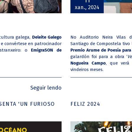
11
xan., 2024
ultura galega,
Deleite Galego
No Auditorio Neira Vilas 
 e convértese en patrocinador
Santiago de Compostela tivo 
stranxeiro: o
EmigraSON de
Premio Arume de Poesía para 
galardón foi para a obra ‘
Ve
Nogueira Campo
, que verá
vindeiros meses.
Seguir lendo
SENTA 'UN FURIOSO
FELIZ 2024