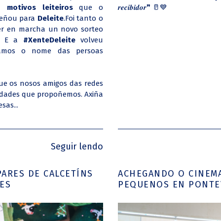
 motivos leiteiros
que o
𝒓𝒆𝒄𝒊𝒃𝒊𝒅𝒐𝒓❞ 🥛💙
eñou para
Deleite
.
Foi tanto o
er en marcha un novo sorteo
.. E a
#XenteDeleite
volveu
iamos o nome das persoas
ue os nosos amigos das redes
ividades que propoñemos. Axiña
sas...
Seguir lendo
PARES DE CALCETÍNS
ACHEGANDO O CINEMA
ES
PEQUENOS EN PONTE