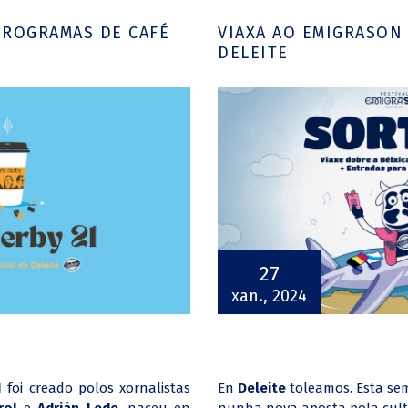
PROGRAMAS DE CAFÉ
VIAXA AO EMIGRASON
DELEITE
27
xan., 2024
1
foi creado polos xornalistas
En
Deleite
toleamos. Esta s