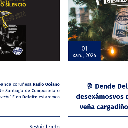
01
xan., 2024
a banda coruñesa
Radio Océano
🥂 Dende Del
e Santiago de Compostela o
desexámosvos que
encio'.
E en
Deleite
estaremos
veña cargadiño
Seguir lendo