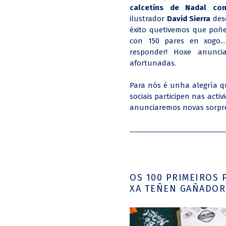
calcetíns de Nadal con
ilustrador
David Sierra
des
éxito que
tivemos que poñ
con 150 pares en xogo.
responder! Hoxe anunc
afortunadas.
Para nós é unha alegría q
sociais participen nas act
anunciaremos novas sorpre
OS 100 PRIMEIROS 
XA TEÑEN GAÑADOR