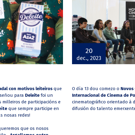
20
dec., 2023
adal con motivos leiteiros
que
O día 13 dou comezo o
Novos
señou para
Deleite
foi un
Internacional de Cinema de P
 milleiros de participacións e
cinematográfico orientado á 
ite
que sempre participe en
difusión do talento emerxente
s nosas redes!
 queremos que os nosos