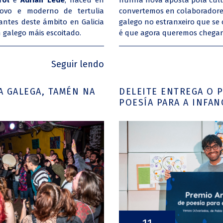
Prol
e
Adrián Lede
, naceu en
nunha nova aposta pola cult
ovo e moderno de tertulia
convertemos en colaborador
antes deste ámbito en Galicia
galego no estranxeiro que se
 galego máis escoitado.
é que agora queremos chegar 
Seguir lendo
A GALEGA, TAMÉN NA
DELEITE ENTREGA O 
POESÍA PARA A INFAN