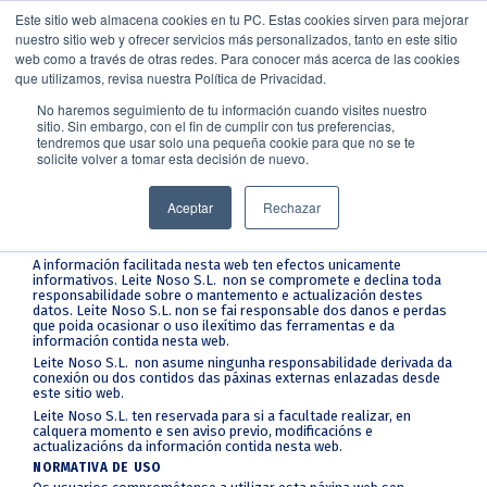
Este sitio web almacena cookies en tu PC. Estas cookies sirven para mejorar
nuestro sitio web y ofrecer servicios más personalizados, tanto en este sitio
web como a través de otras redes. Para conocer más acerca de las cookies
que utilizamos, revisa nuestra Política de Privacidad.
Avisos legais
No haremos seguimiento de tu información cuando visites nuestro
sitio. Sin embargo, con el fin de cumplir con tus preferencias,
tendremos que usar solo una pequeña cookie para que no se te
solicite volver a tomar esta decisión de nuevo.
PROPIEDADE DA PÁXINA WEB E DOS SEUS CONTIDOS
Este dominio web e as páxinas aloxadas nel son propiedade do
Leite Noso S.L. A finalidade destas páxinas é difundir as
Aceptar
Rechazar
actividades da sociedade e dar a coñecer os seus produtos e
novas relacionadas cos mesmos.
EXENCIÓN DE RESPONSABILIDADE
A información facilitada nesta web ten efectos unicamente
informativos. Leite Noso S.L. non se compromete e declina toda
responsabilidade sobre o mantemento e actualización destes
datos. Leite Noso S.L. non se fai responsable dos danos e perdas
que poida ocasionar o uso ilexítimo das ferramentas e da
información contida nesta web.
Leite Noso S.L. non asume ningunha responsabilidade derivada da
conexión ou dos contidos das páxinas externas enlazadas desde
este sitio web.
Leite Noso S.L. ten reservada para si a facultade realizar, en
calquera momento e sen aviso previo, modificacións e
actualizacións da información contida nesta web.
NORMATIVA DE USO