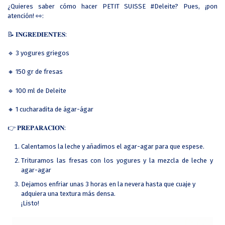
¿Quieres saber cómo hacer PETIT SUISSE #Deleite? Pues, ¡pon
atención! 👀:
📝 𝐈𝐍𝐆𝐑𝐄𝐃𝐈𝐄𝐍𝐓𝐄𝐒:
🔹 3 yogures griegos
🔸 150 gr de fresas
🔹 100 ml de Deleite
🔸 1 cucharadita de ágar-ágar
👉 𝐏𝐑𝐄𝐏𝐀𝐑𝐀𝐂𝐈𝐎́𝐍:
Calentamos la leche y añadimos el agar-agar para que espese.
Trituramos las fresas con los yogures y la mezcla de leche y
agar-agar
Dejamos enfriar unas 3 horas en la nevera hasta que cuaje y
adquiera una textura más densa.
¡Listo!