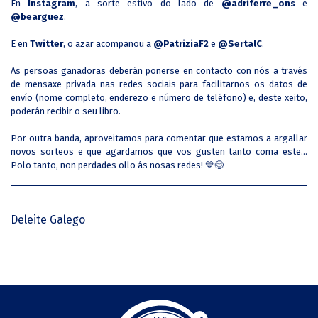
En
Instagram
, a sorte estivo do lado de
@adriferre_ons
e
@bearguez
.
E en
Twitter
, o azar acompañou a
@PatriziaF2
e
@SertalC
.
As persoas gañadoras deberán poñerse en contacto con nós a través
de mensaxe privada nas redes sociais para facilitarnos os datos de
envío (nome completo, enderezo e número de teléfono) e, deste xeito,
poderán recibir o seu libro.
Por outra banda, aproveitamos para comentar que estamos a argallar
novos sorteos e que agardamos que vos gusten tanto coma este...
Polo tanto, non perdades ollo ás nosas redes! 💙😊
Deleite Galego