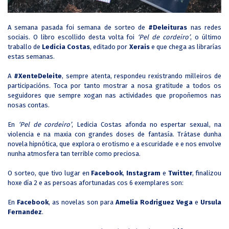
A semana pasada foi semana de sorteo de
#Deleituras
nas redes
sociais. O libro escollido desta volta foi
‘Pel de cordeiro’
, o último
traballo de
Ledicia Costas
, editado por
Xerais
e que chega as librarías
estas semanas.
A
#XenteDeleite
, sempre atenta, respondeu rexistrando milleiros de
participacións. Toca por tanto mostrar a nosa gratitude a todos os
seguidores que sempre xogan nas actividades que propoñemos nas
nosas contas.
En
‘Pel de cordeiro’
, Ledicia Costas afonda no espertar sexual, na
violencia e na maxia con grandes doses de fantasía. Trátase dunha
novela hipnótica, que explora o erotismo e a escuridade e
e nos envolve
nunha atmosfera tan terrible como preciosa.
O sorteo, que tivo lugar en
Facebook
,
Instagram
e
Twitter
, finalizou
hoxe día 2 e as persoas afortunadas cos 6 exemplares son:
En
Facebook
, as novelas son para
Amelia Rodriguez Vega
e
Ursula
Fernandez
.