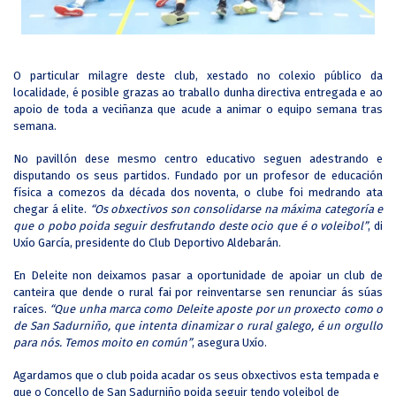
O particular milagre deste club, xestado no colexio público da
localidade, é posible grazas ao traballo dunha directiva entregada e ao
apoio de toda a veciñanza que acude a animar o equipo semana tras
semana.
No pavillón dese mesmo centro educativo seguen adestrando e
disputando os seus partidos. Fundado por un profesor de educación
física a comezos da década dos noventa, o clube foi medrando ata
chegar á elite.
“Os obxectivos son consolidarse na máxima categoría e
que o pobo poida seguir desfrutando deste ocio que é o voleibol”
, di
Uxío García, presidente do Club Deportivo Aldebarán.
En Deleite non deixamos pasar a oportunidade de apoiar un club de
canteira que dende o rural fai por reinventarse sen renunciar ás súas
raíces.
“Que unha marca como Deleite aposte por un proxecto como o
de San Sadurniño, que intenta dinamizar o rural galego, é un orgullo
para nós. Temos moito en común”
, asegura Uxío.
Agardamos que o club poida acadar os seus obxectivos esta tempada e
que o Concello de San Sadurniño poida seguir tendo voleibol de