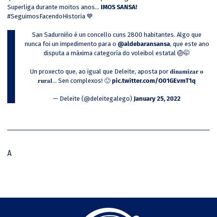
Superliga durante moitos anos...
IMOS SANSA!
#SeguimosFacendoHistoria 💙
San Sadurniño é un concello cuns 2800 habitantes. Algo que
nunca foi un impedimento para o
@aldebaransansa
, que este ano
disputa a máxima categoría do voleibol estatal 🏐🤭
Un proxecto que, ao igual que Deleite, aposta por 𝐝𝐢𝐧𝐚𝐦𝐢𝐳𝐚𝐫 𝐨
𝐫𝐮𝐫𝐚𝐥... Sen complexos! 🙂
pic.twitter.com/O01GEvmT1q
— Deleite (@deleitegalego)
January 25, 2022
A