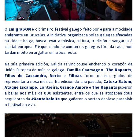
O
EmigraSON
é o primeiro festival galego feito por e para a mocidade
emigrante en Bruxelas. A iniciativa, organizada polas galegas afincadas
na cidade belga, busca levar a música, cultura, tradición e vangarda á
capital europea. E é que cando se xuntan os galegos fóra da casa, non
tardan moito en argallar unha boa festa.
Na súa primeira edición, Galicia reivindicouse enchendo o corazón da
Unión Europea de música galega.
Familia Caamagno, The Rapants,
Fillas de Cassandra, Berto
e
Filloas
foron os encargados de
representar a nosa música. Na edición do ano pasado,
Catuxa Salom,
Ataque Escampe, Lontreira, Grande Amore
e
The Rapants
puxeron
a bailar aos máis de 800 asistentes, entre os que se atopaban dous
seguidores da
#XenteDeleite
que gañaron o sorteo da viaxe para vivir
o festival ao vivo.