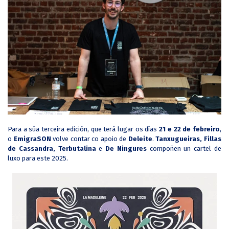
Para a súa terceira edición, que terá lugar os días
21 e 22 de febreiro
,
o
EmigraSON
volve contar co apoio de
Deleite
.
Tanxugueiras, Fillas
de Cassandra, Terbutalina
e
De Ningures
compoñen un cartel de
luxo para este 2025.