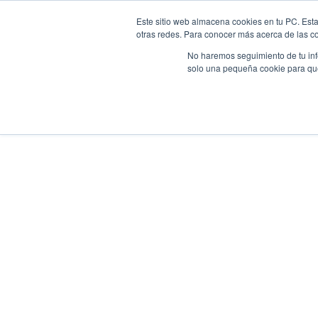
Este sitio web almacena cookies en tu PC. Esta
O LEITE A2A2
SOBRE NÓS
PRODUTOS
XENTE DELEITE
otras redes. Para conocer más acerca de las coo
No haremos seguimiento de tu info
solo una pequeña cookie para que 