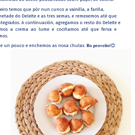
iro temos que pór nun cunco a vainilla, a fariña,
metade do Deleite e as tres xemas, e remexemos até que
tegrados. A continuación, agregamos o resto do Deleite e
omos a crema ao lume e cociñamos até que ferva e
mos.
n pouco e enchemos as nosa chulas. 𝐁𝐨 𝐩𝐫𝐨𝐯𝐞𝐢𝐭𝐨!😊