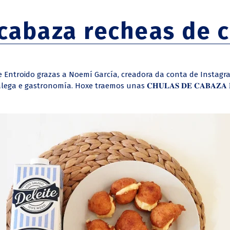
 cabaza recheas de 
Entroido grazas a Noemí García, creadora da conta de Instag
 e gastronomía. Hoxe traemos unas 𝐂𝐇𝐔𝐋𝐀𝐒 𝐃𝐄 𝐂𝐀𝐁𝐀𝐙𝐀 𝐑𝐄