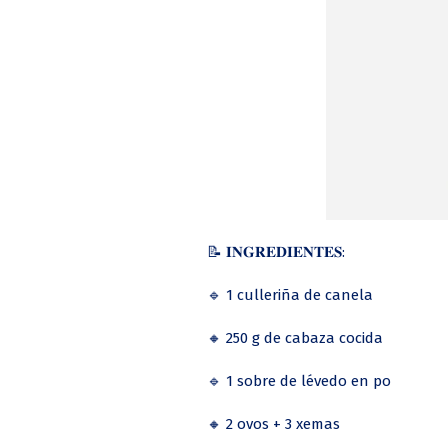
📝 𝐈𝐍𝐆𝐑𝐄𝐃𝐈𝐄𝐍𝐓𝐄𝐒:
🔹 1 culleriña de canela
🔸 250 g de cabaza cocida
🔹 1 sobre de lévedo en po
🔸 2 ovos + 3 xemas