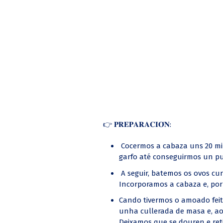
👉 𝐏𝐑𝐄𝐏𝐀𝐑𝐀𝐂𝐈𝐎́𝐍:
Cocermos a cabaza uns 20 mi
garfo até conseguirmos un pu
A seguir, batemos os ovos cun
Incorporamos a cabaza e, por 
Cando tivermos o amoado fei
unha cullerada de masa e, ao
Deixamos que se douren e ret