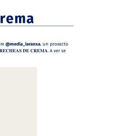
crema
ram
@media_laranxa
, un proxecto
𝐇𝐄𝐀𝐒 𝐃𝐄 𝐂𝐑𝐄𝐌𝐀. A ver se