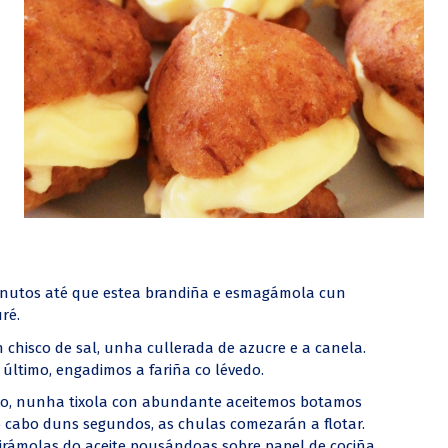
nutos até que estea brandiña e esmagámola cun
ré.
 chisco de sal, unha cullerada de azucre e a canela.
último, engadimos a fariña co lévedo.
to, nunha tixola con abundante aceitemos botamos
 cabo duns segundos, as chulas comezarán a flotar.
irámolas do aceite pousándoas sobre papel de cociña.